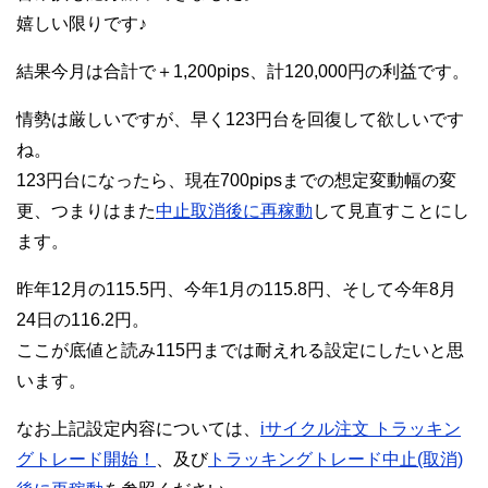
嬉しい限りです♪
結果今月は合計で＋1,200pips、計120,000円の利益です。
情勢は厳しいですが、早く123円台を回復して欲しいです
ね。
123円台になったら、現在700pipsまでの想定変動幅の変
更、つまりはまた
中止取消後に再稼動
して見直すことにし
ます。
昨年12月の115.5円、今年1月の115.8円、そして今年8月
24日の116.2円。
ここが底値と読み115円までは耐えれる設定にしたいと思
います。
なお上記設定内容については、
iサイクル注文 トラッキン
グトレード開始！
、及び
トラッキングトレード中止(取消)