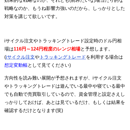
効果的な戦略なのか、それとも(前みたいな)場当たり的な
戦略なのか、もうね影響力強いのだから、しっかりとした
対策を講じて欲しいです。
iサイクル注文やトラッキングトレード設定時のドル円相
場は
116円～124円程度のレンジ相場
と予想します。
(
iサイクル注文
や
トラッキングトレード
を利用する場合は
想定変動幅
として見てください)
方向性を読み難い展開が予想されますが、iサイクル注文
やトラッキングトレードは遊んでいる最中や寝ている最中
でも自動で売買取引しているので、資金管理と設定さえし
っかりしておけば、あとは見ているだけ、もしくは結果を
確認するだけとなります(笑)