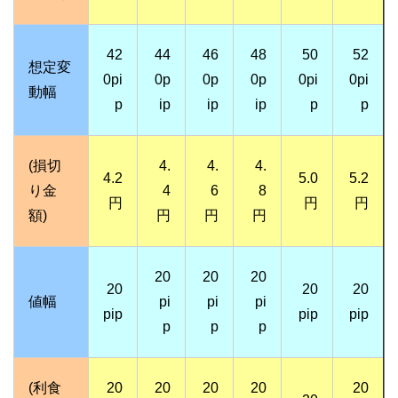
42
44
46
48
50
52
想定変
0pi
0p
0p
0p
0pi
0pi
動幅
p
ip
ip
ip
p
p
(損切
4.
4.
4.
4.2
5.0
5.2
り金
4
6
8
円
円
円
額)
円
円
円
20
20
20
20
20
20
値幅
pi
pi
pi
pip
pip
pip
p
p
p
(利食
20
20
20
20
20