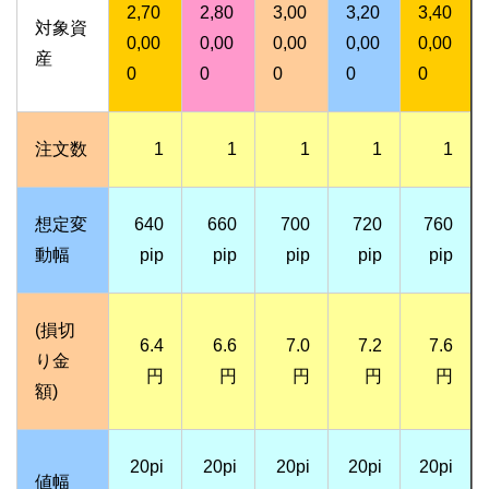
2,70
2,80
3,00
3,20
3,40
対象資
0,00
0,00
0,00
0,00
0,00
産
0
0
0
0
0
注文数
1
1
1
1
1
想定変
640
660
700
720
760
動幅
pip
pip
pip
pip
pip
(損切
6.4
6.6
7.0
7.2
7.6
り金
円
円
円
円
円
額)
20pi
20pi
20pi
20pi
20pi
値幅