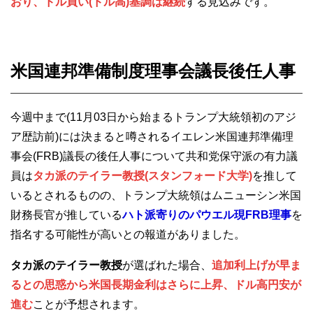
おり、ドル買い(ドル高)基調は継続
する見込みです。
米国連邦準備制度理事会議長後任人事
今週中まで(11月03日から始まるトランプ大統領初のアジ
ア歴訪前)には決まると噂されるイエレン米国連邦準備理
事会(FRB)議長の後任人事について共和党保守派の有力議
員は
タカ派のテイラー教授(スタンフォード大学)
を推して
いるとされるものの、トランプ大統領はムニューシン米国
財務長官が推している
ハト派寄りのパウエル現FRB理事
を
指名する可能性が高いとの報道がありました。
タカ派のテイラー教授
が選ばれた場合、
追加利上げが早ま
るとの思惑から米国長期金利はさらに上昇、ドル高円安が
進む
ことが予想されます。