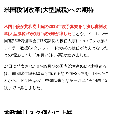
米国税制改革(大型減税)への期待
米国下院が共和党上院の2018年度予算案を可決し税制改
革(大型減税)の実現に現実味が増した
ことや、イエレン米
国連邦準備理事会(FRB)議長の後任人事についてタカ派の
テイラー教授(スタンフォード大学)の就任が有力となった
との報道によりドル買い(ドル高)が進みました。
27日に発表された07-09月期の国内総生産(GDP速報値)で
は、前期比年率+3.0％と市場予想の同+2.6％を上回ったこ
とから、ドル円は07月中旬以来となる一時114円44銭-45
銭まで上昇しました。
地政学リスク僅かに上昇