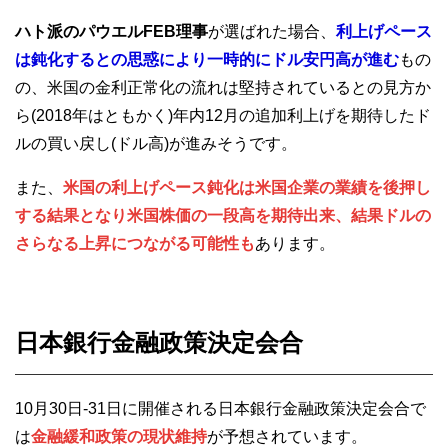
ハト派のパウエルFEB理事
が選ばれた場合、
利上げペース
は鈍化するとの思惑により一時的にドル安円高が進む
もの
の、米国の金利正常化の流れは堅持されているとの見方か
ら(2018年はともかく)年内12月の追加利上げを期待したド
ルの買い戻し(ドル高)が進みそうです。
また、
米国の利上げペース鈍化は米国企業の業績を後押し
する結果となり米国株価の一段高を期待出来、結果ドルの
さらなる上昇につながる可能性も
あります。
日本銀行金融政策決定会合
10月30日-31日に開催される日本銀行金融政策決定会合で
は
金融緩和政策の現状維持
が予想されています。