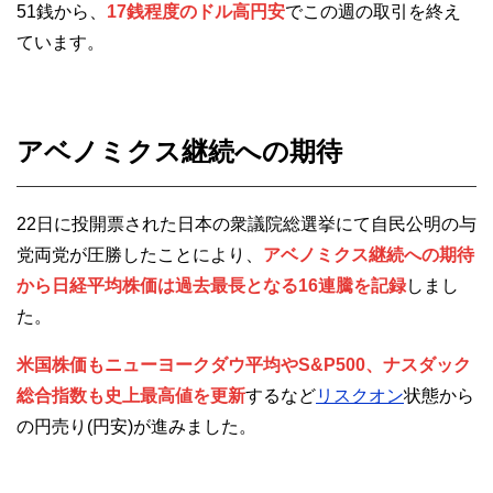
51銭から、
17銭程度のドル高円安
でこの週の取引を終え
ています。
アベノミクス継続への期待
22日に投開票された日本の衆議院総選挙にて自民公明の与
党両党が圧勝したことにより、
アベノミクス継続への期待
から日経平均株価は過去最長となる16連騰を記録
しまし
た。
米国株価もニューヨークダウ平均やS&P500、ナスダック
総合指数も史上最高値を更新
するなど
リスクオン
状態から
の円売り(円安)が進みました。