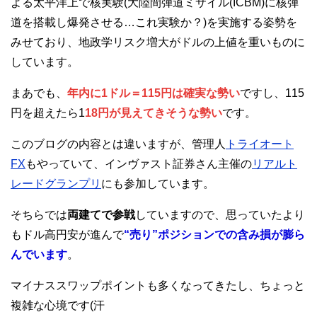
よる太平洋上で核実験(大陸間弾道ミサイル(ICBM)に核弾
道を搭載し爆発させる…これ実験か？)を実施する姿勢を
みせており、地政学リスク増大がドルの上値を重いものに
しています。
まあでも、
年内に1ドル＝115円は確実な勢い
ですし、115
円を超えたら1
18円が見えてきそうな勢い
です。
このブログの内容とは違いますが、管理人
トライオート
FX
もやっていて、インヴァスト証券さん主催の
リアルト
レードグランプリ
にも参加しています。
そちらでは
両建てで参戦
していますので、思っていたより
もドル高円安が進んで
“売り”ポジションでの含み損が膨ら
んでいます
。
マイナススワップポイントも多くなってきたし、ちょっと
複雑な心境です(汗