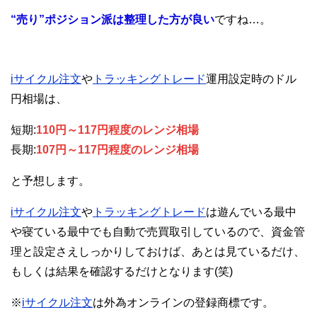
“売り”ポジション派は整理した方が良い
ですね…。
iサイクル注文
や
トラッキングトレード
運用設定時のドル
円相場は、
短期:
110円～117円程度のレンジ相場
長期:
107円～117円程度のレンジ相場
と予想します。
iサイクル注文
や
トラッキングトレード
は遊んでいる最中
や寝ている最中でも自動で売買取引しているので、資金管
理と設定さえしっかりしておけば、あとは見ているだけ、
もしくは結果を確認するだけとなります(笑)
※
iサイクル注文
は外為オンラインの登録商標です。