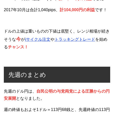
2017年10月は合計1,040pips、
計104,000円の利益
です！
ドルの上値は重いものの下値は底堅く、レンジ相場が続き
今
そうな
が
iサイクル注文
や
トラッキングトレード
を始め
る
チャンス！
先週のまとめ
先週のドル円は、
自民公明の与党両党による圧勝からの円
安展開
となりました。
週の終値もおよそ1ドル＝113円68銭と、先週終値の113円