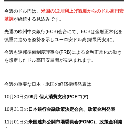
今週のドル円は、
米国の12月利上げ観測からのドル高円安
基調
が継続する見込みです。
先週の欧州中央銀行(ECB)会合にて、ECBは金融正常化を
慎重に進める姿勢を示しユーロ安ドル高(結果円安)に。
今週も連邦準備制度理事会(FRB)による金融正常化の動き
を想定したドル高円安展開が見込まれます。
今週の重要な日本・米国の経済指標発表は、
10月30日の
09月 個人消費支出(PCEコア)
10月31日の
日本銀行金融政策決定会合、政策金利発表
11月01日の
米国連邦公開市場委員会(FOMC)、政策金利発